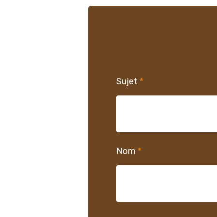
Sujet
*
Nom
*