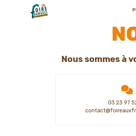
P
N
Nous sommes à vo
03 23 97 5
contact@foireauxf