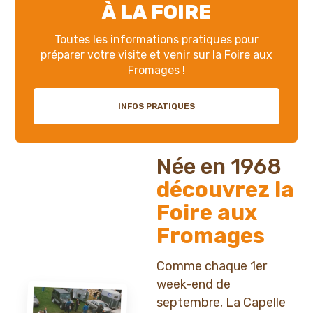
À LA FOIRE
Toutes les informations pratiques pour
préparer votre visite et venir sur la Foire aux
Fromages !
INFOS PRATIQUES
Née en 1968
découvrez la
Foire aux
Fromages
Comme chaque 1er
week-end de
septembre, La Capelle