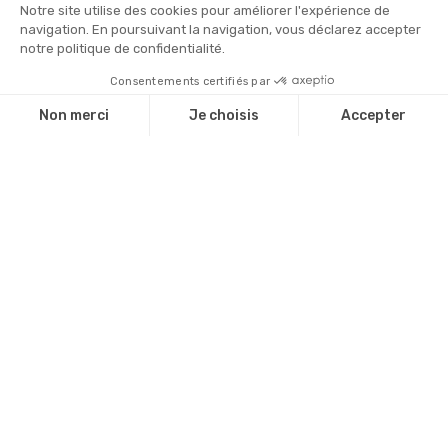
PLUS DE PHOTOS
Concours des produits du Terroir
& Vins de Champagne
Pré-inscription 2026 ouverte aux
agriculteurs, aux viticulteurs, aux apiculteurs
possédant plus de dix ruches, aux artisans et
aux brasseurs inscrits au répertoire des
métiers.