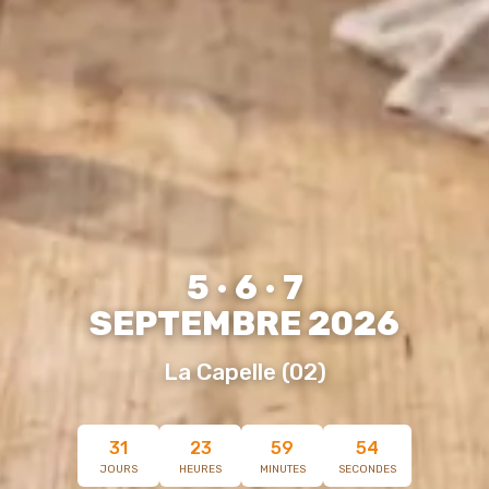
5
·
6
·
7
SEPTEMBRE 2026
La Capelle (02)
31
23
59
53
JOURS
HEURES
MINUTES
SECONDES